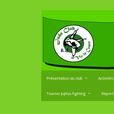
Aller
au
contenu
Présentation du club
Activité
Tournoi Jujitsu fighting
Report