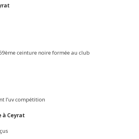
yrat
a 69ème ceinture noire formée au club
t l’uv compétition
 à Ceyrat
eçus