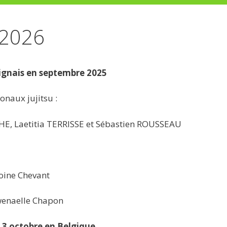
/2026
Brignais en septembre 2025
naux jujitsu :
E, Laetitia TERRISSE et Sébastien ROUSSEAU
toine Chevant
wenaelle Chapon
 3 octobre en Belgique