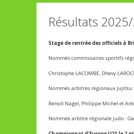
Résultats 2025
Stage
de rentrée des officiels à 
Nommés commissaires sportifs régio
Christophe LACOMBE, Dhevy LAROCH
Nommés arbitres régionaux Jujitsu:
Benoit Nagel, Philippe Michel et An
Nommée arbitre régionale judo : G
Championnat d’Europe U21 le 2 et